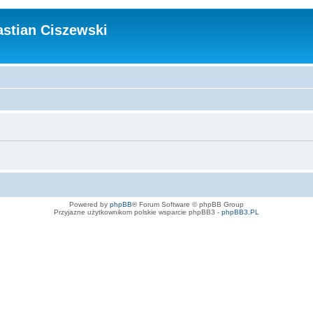
stian Ciszewski
Powered by
phpBB
® Forum Software © phpBB Group
Przyjazne użytkownikom polskie wsparcie phpBB3 -
phpBB3.PL