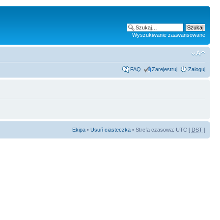
Wyszukiwanie zaawansowane
FAQ
Zarejestruj
Zaloguj
Ekipa
•
Usuń ciasteczka
• Strefa czasowa: UTC [
DST
]