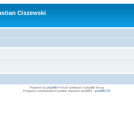
stian Ciszewski
Powered by
phpBB
® Forum Software © phpBB Group
Przyjazne użytkownikom polskie wsparcie phpBB3 -
phpBB3.PL