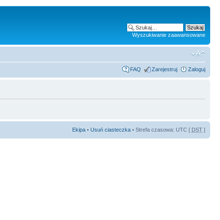
Wyszukiwanie zaawansowane
FAQ
Zarejestruj
Zaloguj
Ekipa
•
Usuń ciasteczka
• Strefa czasowa: UTC [
DST
]