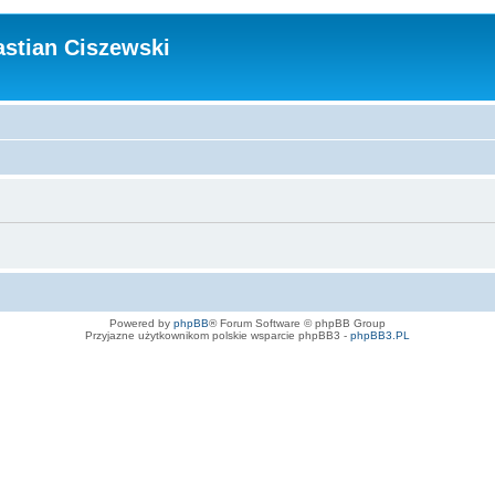
stian Ciszewski
Powered by
phpBB
® Forum Software © phpBB Group
Przyjazne użytkownikom polskie wsparcie phpBB3 -
phpBB3.PL