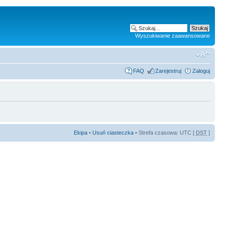
Wyszukiwanie zaawansowane
FAQ
Zarejestruj
Zaloguj
Ekipa
•
Usuń ciasteczka
• Strefa czasowa: UTC [
DST
]