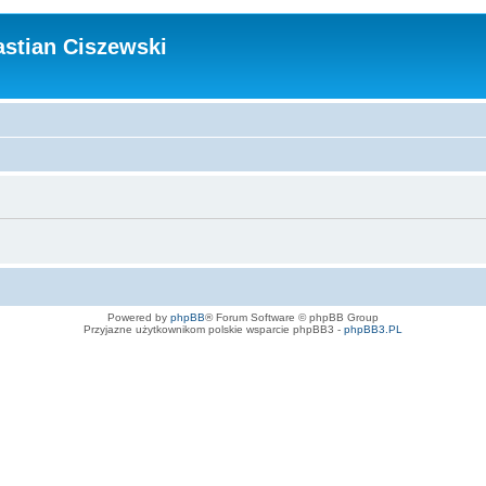
stian Ciszewski
Powered by
phpBB
® Forum Software © phpBB Group
Przyjazne użytkownikom polskie wsparcie phpBB3 -
phpBB3.PL