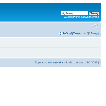
Wyszukiwanie zaawansowane
FAQ
Zarejestruj
Zaloguj
Ekipa
•
Usuń ciasteczka
• Strefa czasowa: UTC [
DST
]